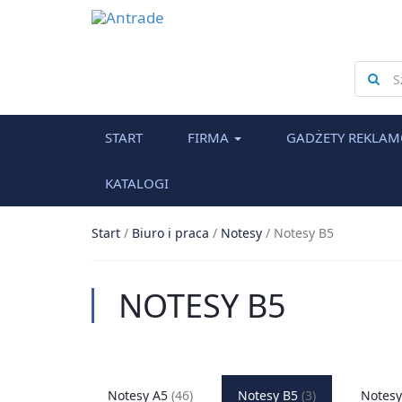
Searc
for
START
FIRMA
GADŻETY REKLA
KATALOGI
Start
/
Biuro i praca
/
Notesy
/
Notesy B5
NOTESY B5
Notesy A5
(46)
Notesy B5
(3)
Notesy