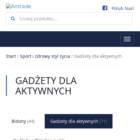
Polub Nas!
Search
for
Togg
navi
Start
/
Sport i zdrowy styl życia
/
Gadżety dla aktywnych
GADŻETY DLA
AKTYWNYCH
Bidony
(44)
Gadżety dla aktywnych
(71)