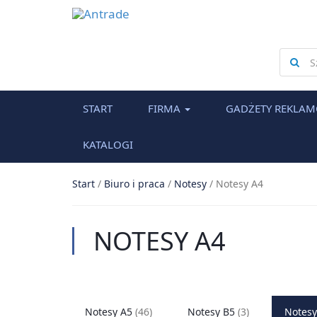
Searc
for
START
FIRMA
GADŻETY REKLA
KATALOGI
Start
/
Biuro i praca
/
Notesy
/
Notesy A4
NOTESY A4
Notesy A5
(46)
Notesy B5
(3)
Notesy