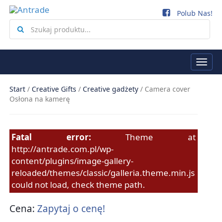
Polub Nas!
Search
for
Togg
navi
Start
/
Creative Gifts
/
Creative gadżety
/
Camera cover
Osłona na kamerę
Fatal error:
Theme at
http://antrade.com.pl/wp-
CAMERA COVER
content/plugins/image-gallery-
reloaded/themes/classic/galleria.theme.min.js
OSŁONA NA KAMERĘ
could not load, check theme path.
Cena:
Zapytaj o cenę!