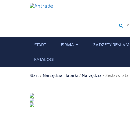
Searc
for
START
FIRMA
GADŻETY REKLA
KATALOGI
Start
/
Narzędzia i latarki
/
Narzędzia
/
Zestaw; lata