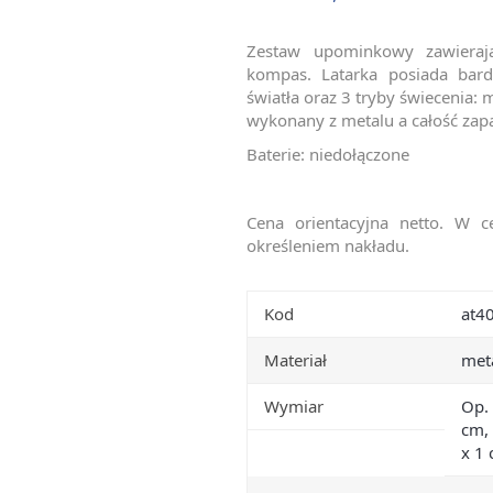
Zestaw upominkowy zawierając
kompas. Latarka posiada bardz
światła oraz 3 tryby świecenia: 
wykonany z metalu a całość zap
Baterie: niedołączone
Cena orientacyjna netto. W c
określeniem nakładu.
Kod
at4
Materiał
met
Wymiar
Op.
cm, 
x 1