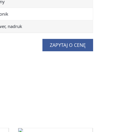
rny
onik
wer, nadruk
ZAPYTAJ O CENĘ