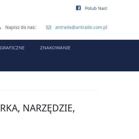
Polub Nas!
Napisz do nas:
antrade@antrade.com.pl
 GRAFICZNE
ZNAKOWANIE
RKA, NARZĘDZIE,